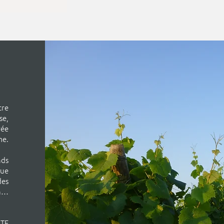
tre
se,
rée
me.
nds
que
des
on…
ITE